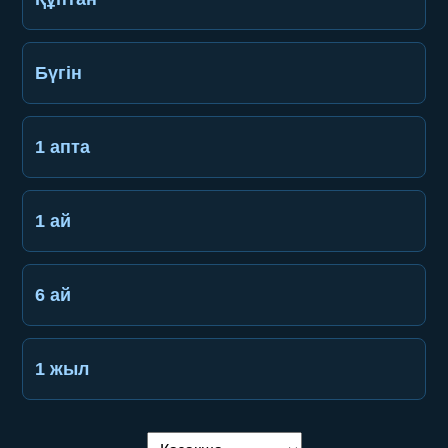
Бүгін
1 апта
1 ай
6 ай
1 жыл