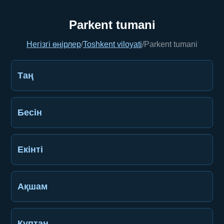
Parkent tumani
Негізгі өңірлер
/
Toshkent viloyati
/
Parkent tumani
Таң
Бесін
Екінті
Ақшам
Құптан