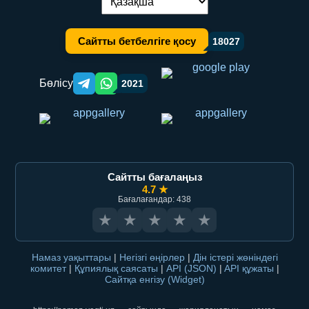
Тілді ауыстыру:
Сайтты бетбелгіге қосу
18027
Бөлісу
2021
Telegram orqali ulashish
WhatsApp orqali ulashish
Сайтты бағалаңыз
4.7 ★
Бағалағандар: 438
★
★
★
★
★
Намаз уақыттары
|
Негізгі өңірлер
|
Дін істері жөніндегі
комитет
|
Құпиялық саясаты
|
API (JSON)
|
API құжаты
|
Сайтқа енгізу (Widget)