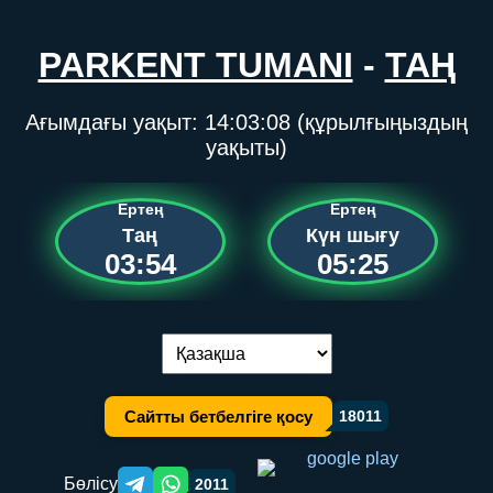
PARKENT TUMANI
-
ТАҢ
Ағымдағы уақыт:
14:03:09
(құрылғыңыздың
уақыты)
Ертең
Ертең
Таң
Күн шығу
03:54
05:25
Тілді ауыстыру:
Сайтты бетбелгіге қосу
18011
Бөлісу
2011
Telegram orqali ulashish
WhatsApp orqali ulashish