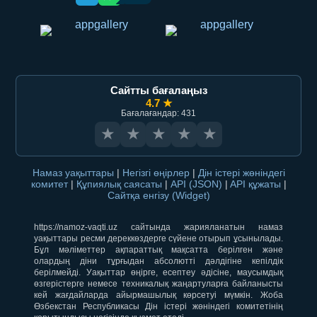
Сайтты бағалаңыз
4.7 ★
Бағалағандар: 431
★
★
★
★
★
Намаз уақыттары
|
Негізгі өңірлер
|
Дін істері жөніндегі
комитет
|
Құпиялық саясаты
|
API (JSON)
|
API құжаты
|
Сайтқа енгізу (Widget)
https://namoz-vaqti.uz сайтында жарияланатын намаз
уақыттары ресми дереккөздерге сүйене отырып ұсынылады.
Бұл мәліметтер ақпараттық мақсатта берілген және
олардың діни тұрғыдан абсолютті дәлдігіне кепілдік
берілмейді. Уақыттар өңірге, есептеу әдісіне, маусымдық
өзгерістерге немесе техникалық жаңартуларға байланысты
кей жағдайларда айырмашылық көрсетуі мүмкін. Жоба
Өзбекстан Республикасы Дін істері жөніндегі комитетінің