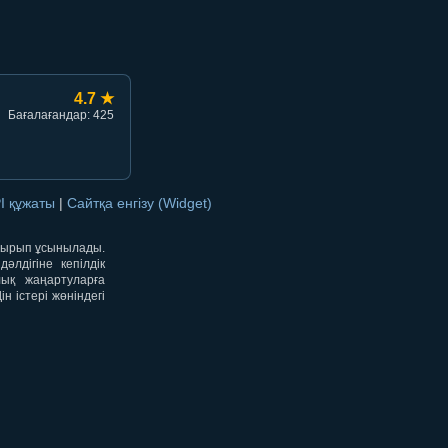
4.7 ★
Бағалағандар: 425
I құжаты
|
Сайтқа енгізу (Widget)
отырып ұсынылады.
лдігіне кепілдік
лық жаңартуларға
 істері жөніндегі