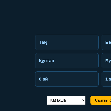
Таң
Бе
Құптан
Бү
6 ай
1 
Сайтты б
Тілді ауыстыру: