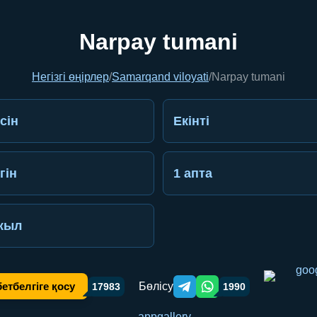
Narpay tumani
Негізгі өңірлер
/
Samarqand viloyati
/
Narpay tumani
сін
Екінті
гін
1 апта
жыл
Бөлісу
етбелгіге қосу
17983
1990
Telegram orqali ulashish
WhatsApp orqali ulashish