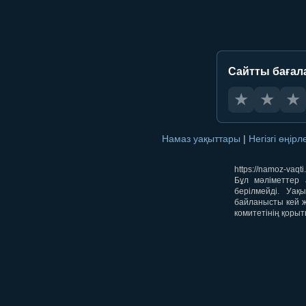
Сайтты бағал
★
★
★
Намаз уақыттары
|
Негізгі өңір
https://namoz-va
Бұл мәліметтер 
берілмейді. Уақ
байланысты кей ж
комитетінің қорыт