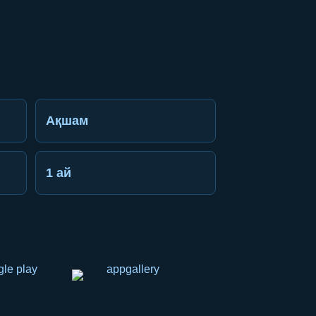
Ақшам
1 ай