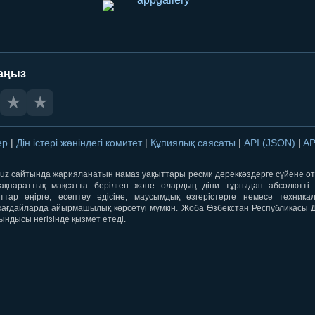
аңыз
★
★
лер
|
Дін істері жөніндегі комитет
|
Құпиялық саясаты
|
API (JSON)
|
AP
qti.uz сайтында жарияланатын намаз уақыттары ресми дереккөздерге сүйене 
ақпараттық мақсатта берілген және олардың діни тұрғыдан абсолютті дә
ыттар өңірге, есептеу әдісіне, маусымдық өзгерістерге немесе техника
ағдайларда айырмашылық көрсетуі мүмкін. Жоба Өзбекстан Республикасы Дін
ындысы негізінде қызмет етеді.