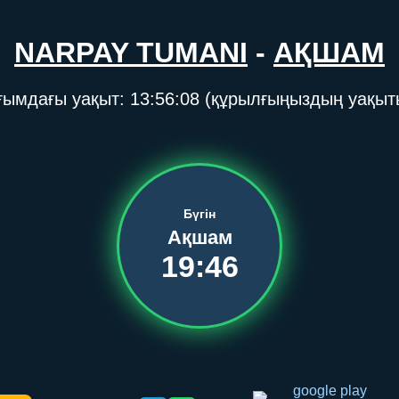
NARPAY TUMANI
-
АҚШАМ
ғымдағы уақыт:
13:56:08
(құрылғыңыздың уақыт
Бүгін
Ақшам
19:46