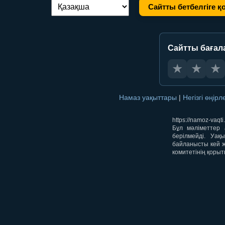
Сайтты бетбелгіге қ
Тілді ауыстыру:
Сайтты бағал
★
★
★
Намаз уақыттары
|
Негізгі өңір
https://namoz-va
Бұл мәліметтер 
берілмейді. Уақ
байланысты кей ж
комитетінің қорыт