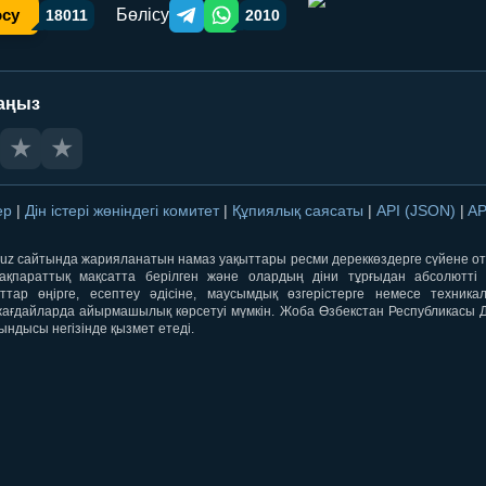
Бөлісу
осу
18011
2010
Telegram orqali ulashish
WhatsApp orqali ulashish
аңыз
★
★
лер
|
Дін істері жөніндегі комитет
|
Құпиялық саясаты
|
API (JSON)
|
AP
qti.uz сайтында жарияланатын намаз уақыттары ресми дереккөздерге сүйене 
ақпараттық мақсатта берілген және олардың діни тұрғыдан абсолютті дә
ыттар өңірге, есептеу әдісіне, маусымдық өзгерістерге немесе техника
ағдайларда айырмашылық көрсетуі мүмкін. Жоба Өзбекстан Республикасы Дін
ындысы негізінде қызмет етеді.