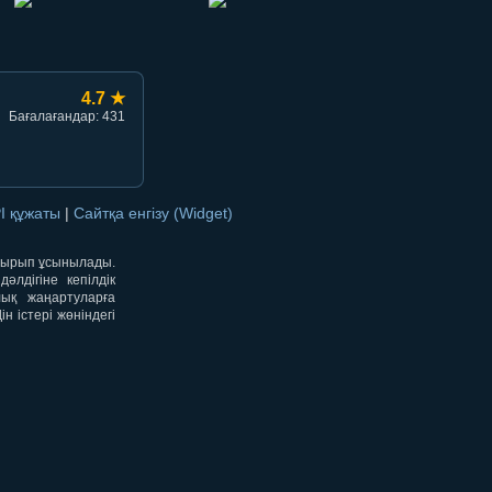
4.7 ★
Бағалағандар: 431
I құжаты
|
Сайтқа енгізу (Widget)
отырып ұсынылады.
лдігіне кепілдік
лық жаңартуларға
 істері жөніндегі