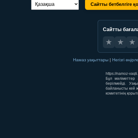
Сайтты бетбелгіге қ
Тілді ауыстыру:
Сайтты бағал
★
★
★
Намаз уақыттары
|
Негізгі өңір
https://namoz-va
Бұл мәліметтер 
берілмейді. Уақ
байланысты кей ж
комитетінің қорыт