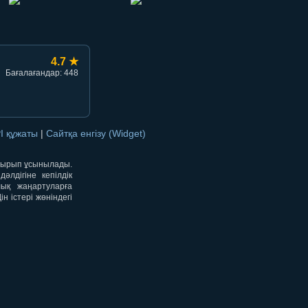
4.7 ★
Бағалағандар: 448
I құжаты
|
Сайтқа енгізу (Widget)
отырып ұсынылады.
лдігіне кепілдік
лық жаңартуларға
 істері жөніндегі