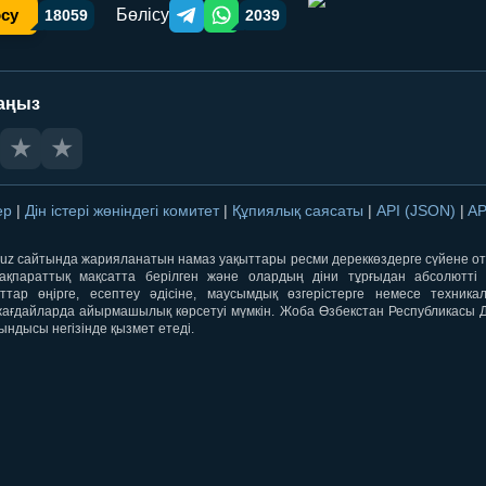
Бөлісу
осу
18059
2039
Telegram orqali ulashish
WhatsApp orqali ulashish
аңыз
★
★
лер
|
Дін істері жөніндегі комитет
|
Құпиялық саясаты
|
API (JSON)
|
AP
qti.uz сайтында жарияланатын намаз уақыттары ресми дереккөздерге сүйене 
ақпараттық мақсатта берілген және олардың діни тұрғыдан абсолютті дә
ыттар өңірге, есептеу әдісіне, маусымдық өзгерістерге немесе техника
ағдайларда айырмашылық көрсетуі мүмкін. Жоба Өзбекстан Республикасы Дін
ындысы негізінде қызмет етеді.