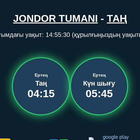
JONDOR TUMANI
-
ТАҢ
ғымдағы уақыт:
14:55:30
(құрылғыңыздың уақыт
Ертең
Ертең
Таң
Күн шығу
04:15
05:45