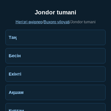
Jondor tumani
Негізгі өңірлер
/
Buxoro viloyati
/
Jondor tumani
Таң
Бесін
Екінті
Ақшам
Құптан