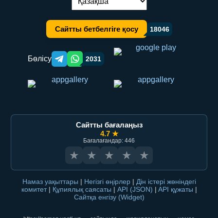
Тілді ауыстыру:
Сайтты бетбелгіге қосу
18046
Бөлісу
2031
Telegram orqali ulashish
WhatsApp orqali ulashish
Сайтты бағалаңыз
4.7 ★
Бағалағандар: 446
★
★
★
★
★
Намаз уақыттары
|
Негізгі өңірлер
|
Дін істері жөніндегі
комитет
|
Құпиялық саясаты
|
API (JSON)
|
API құжаты
|
Сайтқа енгізу (Widget)