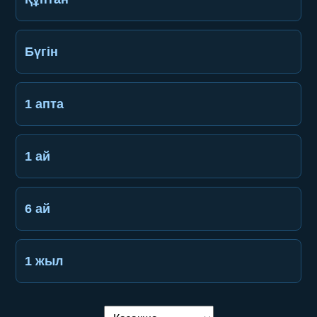
Бүгін
1 апта
1 ай
6 ай
1 жыл