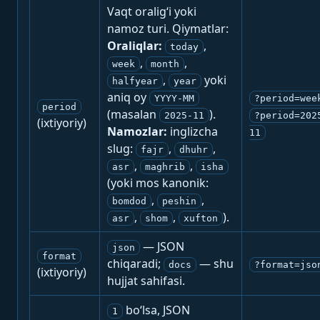
Vaqt oralig‘i yoki
namoz turi. Qiymatlar:
Oraliqlar:
,
today
,
,
week
month
,
yoki
halfyear
year
aniq oy
YYYY-MM
?period=wee
period
(masalan
).
2025-11
?period=202
(ixtiyoriy)
Namozlar:
inglizcha
11
slug:
,
,
fajr
dhuhr
,
,
asr
maghrib
isha
(yoki mos kanonik:
,
,
bomdod
peshin
,
,
).
asr
shom
xufton
— JSON
json
format
chiqaradi;
— shu
docs
?format=jso
(ixtiyoriy)
hujjat sahifasi.
bo‘lsa, JSON
1