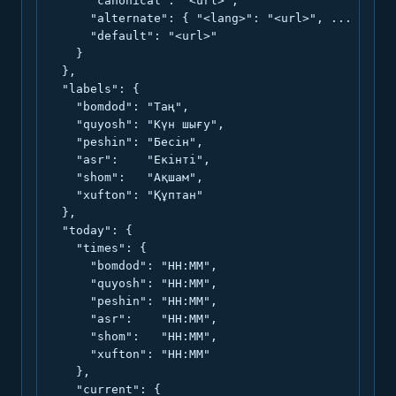
      "canonical": "<url>",

      "alternate": { "<lang>": "<url>", ... },

      "default": "<url>"

    }

  },

  "labels": {

    "bomdod": "Таң",

    "quyosh": "Күн шығу",

    "peshin": "Бесін",

    "asr":    "Екінті",

    "shom":   "Ақшам",

    "xufton": "Құптан"

  },

  "today": {

    "times": {

      "bomdod": "HH:MM",

      "quyosh": "HH:MM",

      "peshin": "HH:MM",

      "asr":    "HH:MM",

      "shom":   "HH:MM",

      "xufton": "HH:MM"

    },

    "current": {
