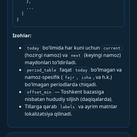
    },

    ...

  ]

}
Izohlar:
bo‘limida har kuni uchun
today
current
(hozirgi namoz) va
(keyingi namoz)
next
maydonlari to‘ldiriladi.
faqat
bo‘lmagan va
period_table
today
namoz-spesifik (
,
, va h.k.)
fajr
isha
bo‘lmagan periodlarda chiqadi.
— Toshkent bazasiga
offset_min
nisbatan hududiy siljish (daqiqalarda).
Tillarga qarab
va ayrim matnlar
labels
lokalizatsiya qilinadi.