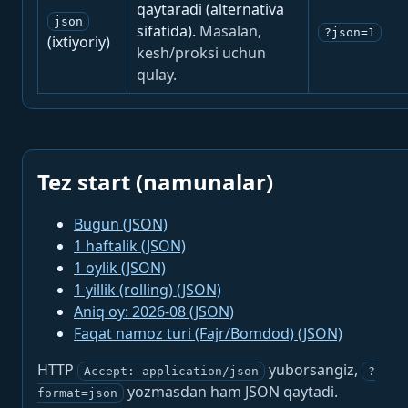
qaytaradi (alternativa
json
sifatida).
Masalan,
?json=1
(ixtiyoriy)
kesh/proksi uchun
qulay.
Tez start (namunalar)
Bugun (JSON)
1 haftalik (JSON)
1 oylik (JSON)
1 yillik (rolling) (JSON)
Aniq oy: 2026-08 (JSON)
Faqat namoz turi (Fajr/Bomdod) (JSON)
HTTP
yuborsangiz,
Accept: application/json
?
yozmasdan ham JSON qaytadi.
format=json