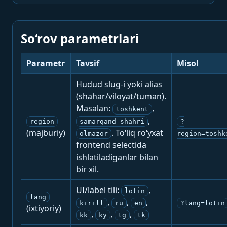
So‘rov parametrlari
Parametr
Tavsif
Misol
Hudud slug-i yoki alias
(shahar/viloyat/tuman).
Masalan:
,
toshkent
,
region
samarqand-shahri
?
(majburiy)
. To‘liq ro‘yxat
olmazor
region=toshk
frontend selectida
ishlatiladiganlar bilan
bir xil.
UI/label tili:
,
lotin
lang
,
,
,
kirill
ru
en
?lang=lotin
(ixtiyoriy)
,
,
,
kk
ky
tg
tk