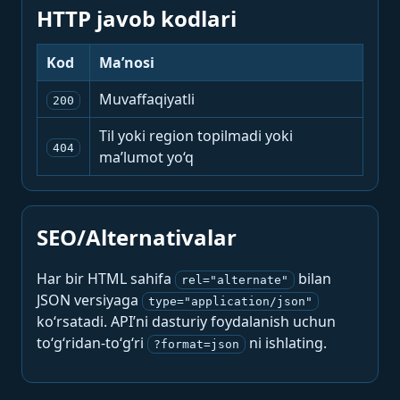
HTTP javob kodlari
Kod
Ma’nosi
Muvaffaqiyatli
200
Til yoki region topilmadi yoki
404
ma’lumot yo‘q
SEO/Alternativalar
Har bir HTML sahifa
bilan
rel="alternate"
JSON versiyaga
type="application/json"
ko‘rsatadi. API’ni dasturiy foydalanish uchun
to‘g‘ridan-to‘g‘ri
ni ishlating.
?format=json