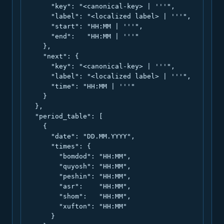
      "key": "<canonical-key> | '''",

      "label": "<localized label> | '''",

      "start": "HH:MM | '''",

      "end":   "HH:MM | '''"

    },

    "next": {

      "key": "<canonical-key> | '''",

      "label": "<localized label> | '''",

      "time": "HH:MM | '''"

    }

  },

  "period_table": [

    {

      "date": "DD.MM.YYYY",

      "times": {

        "bomdod": "HH:MM",

        "quyosh": "HH:MM",

        "peshin": "HH:MM",

        "asr":    "HH:MM",

        "shom":   "HH:MM",

        "xufton": "HH:MM"

      }
