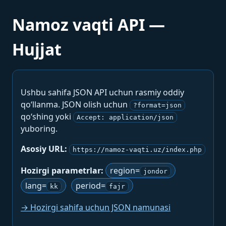
Namoz vaqti API —
Hujjat
Ushbu sahifa JSON API uchun rasmiy oddiy
qo‘llanma. JSON olish uchun
?format=json
qo‘shing yoki
Accept: application/json
yuboring.
Asosiy URL:
https://namoz-vaqti.uz/index.php
Hozirgi parametrlar:
region=
jondor
lang=
period=
kk
fajr
→ Hozirgi sahifa uchun JSON namunasi