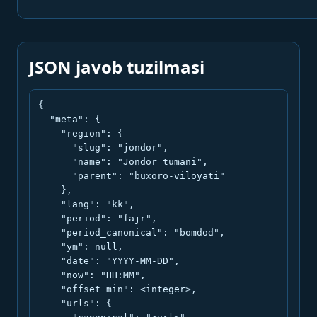
JSON javob tuzilmasi
{

  "meta": {

    "region": {

      "slug": "jondor",

      "name": "Jondor tumani",

      "parent": "buxoro-viloyati"

    },

    "lang": "kk",

    "period": "fajr",

    "period_canonical": "bomdod",

    "ym": null,

    "date": "YYYY-MM-DD",

    "now": "HH:MM",

    "offset_min": <integer>,

    "urls": {
