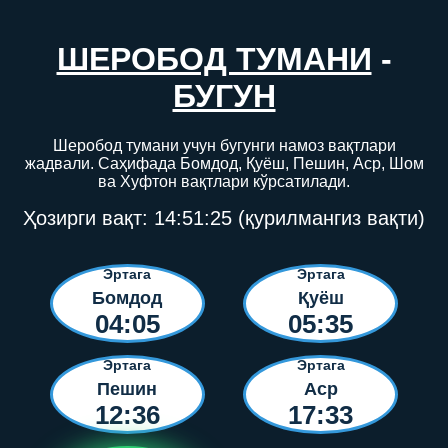
ШЕРОБОД ТУМАНИ
-
БУГУН
Шеробод тумани учун бугунги намоз вақтлари
жадвали. Саҳифада Бомдод, Қуёш, Пешин, Аср, Шом
ва Хуфтон вақтлари кўрсатилади.
Ҳозирги вақт:
14:51:25
(қурилмангиз вақти)
Эртага
Эртага
Бомдод
Қуёш
04:05
05:35
Эртага
Эртага
Пешин
Аср
12:36
17:33