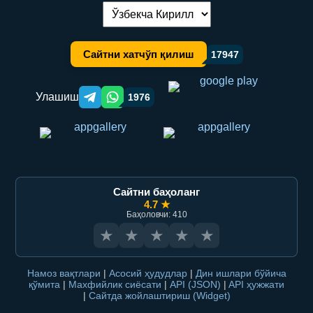
Тилни алмаштириш:
Сайтни хатчўп қилиш
17947
Улашиш
1976
Telegram orqali ulashish
WhatsApp orqali ulashish
Сайтни баҳоланг
4.7 ★
Баҳоловчи: 410
★
★
★
★
★
Намоз вақтлари
|
Асосий ҳудудлар
|
Дин ишлари бўйича
қўмита
|
Махфийлик сиёсати
|
API (JSON)
|
API ҳужжати
|
Сайтда жойлаштириш (Widget)