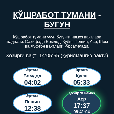
ҚЎШРАБОТ ТУМАНИ
-
БУГУН
Қўшработ тумани учун бугунги намоз вақтлари
жадвали. Саҳифада Бомдод, Қуёш, Пешин, Аср, Шом
ва Хуфтон вақтлари кўрсатилади.
Ҳозирги вақт:
14:05:56
(қурилмангиз вақти)
Эртага
Эртага
Бомдод
Қуёш
04:02
05:33
Ҳозирги намоз
Эртага
Аср
Пешин
17:37
12:38
05:41:03