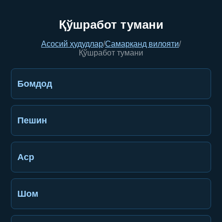
Қўшработ тумани
Асосий ҳудудлар
/
Самарқанд вилояти
/
Қўшработ тумани
Бомдод
Пешин
Аср
Шом