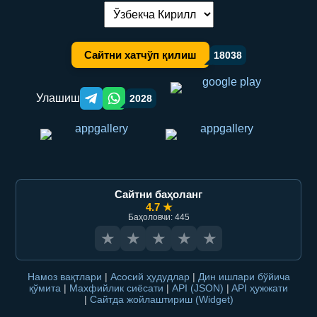
Тилни алмаштириш:
Сайтни хатчўп қилиш
18038
Улашиш
2028
Telegram orqali ulashish
WhatsApp orqali ulashish
Сайтни баҳоланг
4.7 ★
Баҳоловчи: 445
★
★
★
★
★
Намоз вақтлари
|
Асосий ҳудудлар
|
Дин ишлари бўйича
қўмита
|
Махфийлик сиёсати
|
API (JSON)
|
API ҳужжати
|
Сайтда жойлаштириш (Widget)