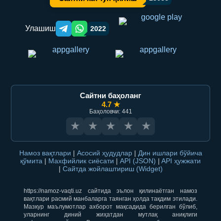
Улашиш
2022
Telegram orqali ulashish
WhatsApp orqali ulashish
Сайтни баҳоланг
4.7 ★
Баҳоловчи: 441
★
★
★
★
★
Намоз вақтлари
|
Асосий ҳудудлар
|
Дин ишлари бўйича
қўмита
|
Махфийлик сиёсати
|
API (JSON)
|
API ҳужжати
|
Сайтда жойлаштириш (Widget)
https://namoz-vaqti.uz сайтида эълон қилинаётган намоз
вақтлари расмий манбаларга таянган ҳолда тақдим этилади.
Мазкур маълумотлар ахборот мақсадида берилган бўлиб,
уларнинг диний жиҳатдан мутлақ аниқлиги