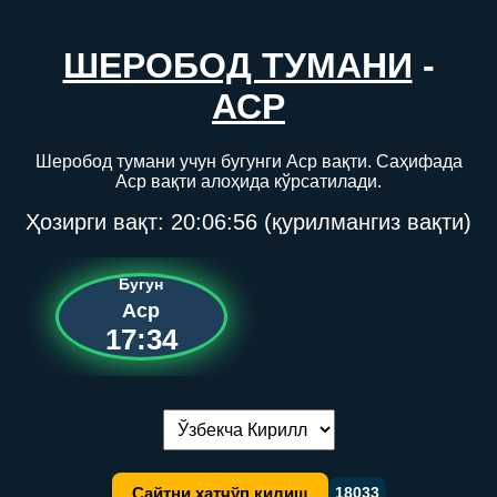
ШЕРОБОД ТУМАНИ
-
АСР
Шеробод тумани учун бугунги Аср вақти. Саҳифада
Аср вақти алоҳида кўрсатилади.
Ҳозирги вақт:
20:06:56
(қурилмангиз вақти)
Бугун
Аср
17:34
Тилни алмаштириш:
Сайтни хатчўп қилиш
18033