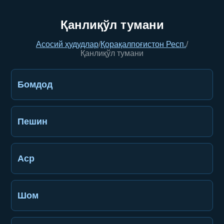
Қанлиқўл тумани
Асосий ҳудудлар
/
Қорақалпоғистон Респ.
/
Қанлиқўл тумани
Бомдод
Пешин
Аср
Шом