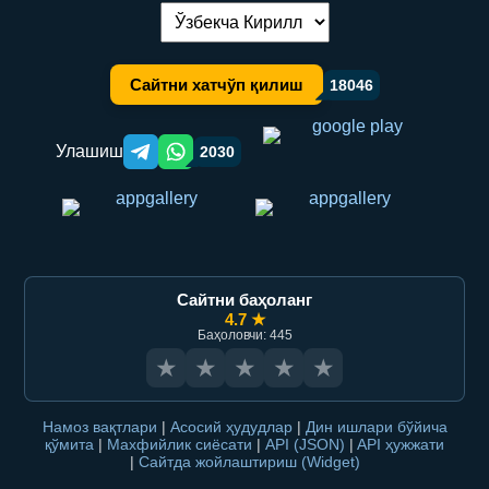
Тилни алмаштириш:
Сайтни хатчўп қилиш
18046
Улашиш
2030
Telegram orqali ulashish
WhatsApp orqali ulashish
Сайтни баҳоланг
4.7 ★
Баҳоловчи: 445
★
★
★
★
★
Намоз вақтлари
|
Асосий ҳудудлар
|
Дин ишлари бўйича
қўмита
|
Махфийлик сиёсати
|
API (JSON)
|
API ҳужжати
|
Сайтда жойлаштириш (Widget)