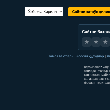
Сайтни хатчўп қили
Тилни алмаштириш:
Сайтни баҳол
★
★
★
Намоз вақтлари
|
Асосий ҳудудлар
|
Д
https://namoz-va
этилади. Мазкур 
кафолатланмайди.
ҳолларда фарқ қи
фаолият юритади