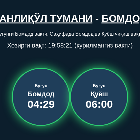
АНЛИҚЎЛ ТУМАНИ
-
БОМДО
бугунги Бомдод вақти. Саҳифада Бомдод ва Қуёш чиқиш вақт
Ҳозирги вақт:
19:58:22
(қурилмангиз вақти)
Бугун
Бугун
Бомдод
Қуёш
04:29
06:00