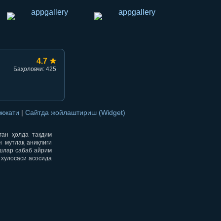
4.7 ★
Баҳоловчи: 425
ужжати
|
Сайтда жойлаштириш (Widget)
нган ҳолда тақдим
н мутлақ аниқлиги
ишлар сабаб айрим
 хулосаси асосида