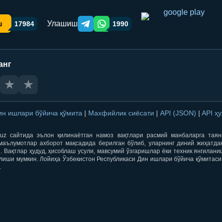
Улашиш
ш
17984
1990
Telegram orqali ulashish
WhatsApp orqali ulashish
анг
★
★
ин ишлари бўйича қўмита
|
Махфийлик сиёсати
|
API (JSON)
|
API ҳ
qti.uz сайтида эълон қилинаётган намоз вақтлари расмий манбаларга тая
маълумотлар ахборот мақсадида берилган бўлиб, уларнинг диний жиҳатда
 Вақтлар ҳудуд, ҳисоблаш усули, мавсумий ўзгаришлар ёки техник янгилан
лиши мумкин. Лойиҳа Ўзбекистон Республикаси Дин ишлари бўйича қўмитаси
.