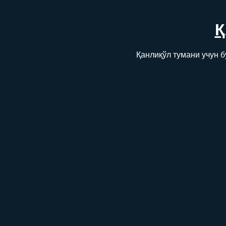
Қ
Қанлиқўл тумани учун 