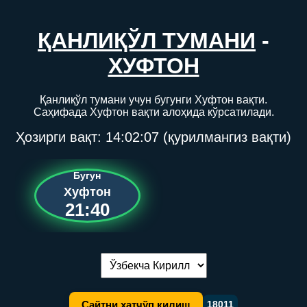
ҚАНЛИҚЎЛ ТУМАНИ
-
ХУФТОН
Қанлиқўл тумани учун бугунги Хуфтон вақти.
Саҳифада Хуфтон вақти алоҳида кўрсатилади.
Ҳозирги вақт:
14:02:07
(қурилмангиз вақти)
Бугун
Хуфтон
21:40
Тилни алмаштириш:
Сайтни хатчўп қилиш
18011