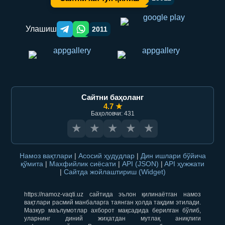
Улашиш
2011
Telegram orqali ulashish
WhatsApp orqali ulashish
Сайтни баҳоланг
4.7 ★
Баҳоловчи: 431
★
★
★
★
★
Намоз вақтлари
|
Асосий ҳудудлар
|
Дин ишлари бўйича
қўмита
|
Махфийлик сиёсати
|
API (JSON)
|
API ҳужжати
|
Сайтда жойлаштириш (Widget)
https://namoz-vaqti.uz сайтида эълон қилинаётган намоз
вақтлари расмий манбаларга таянган ҳолда тақдим этилади.
Мазкур маълумотлар ахборот мақсадида берилган бўлиб,
уларнинг диний жиҳатдан мутлақ аниқлиги