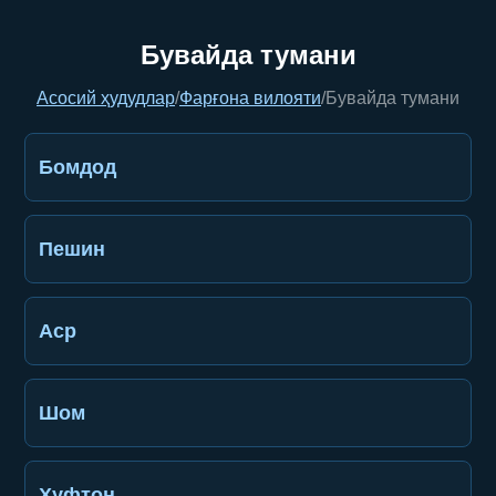
Бувайда тумани
Асосий ҳудудлар
/
Фарғона вилояти
/
Бувайда тумани
Бомдод
Пешин
Аср
Шом
Хуфтон