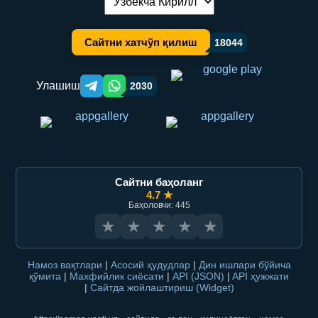
Тилни алмаштириш:
Сайтни хатчўп қилиш
18044
Улашиш
2030
Telegram orqali ulashish
WhatsApp orqali ulashish
Сайтни баҳоланг
4.7 ★
Баҳоловчи: 445
★
★
★
★
★
Намоз вақтлари
|
Асосий ҳудудлар
|
Дин ишлари бўйича
қўмита
|
Махфийлик сиёсати
|
API (JSON)
|
API ҳужжати
|
Сайтда жойлаштириш (Widget)