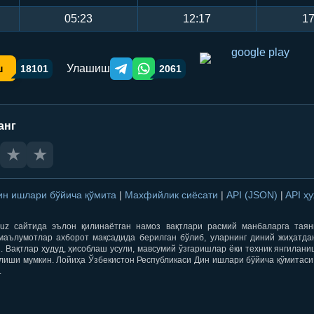
05:23
12:17
17
Улашиш
ш
18101
2061
Telegram orqali ulashish
WhatsApp orqali ulashish
анг
★
★
ин ишлари бўйича қўмита
|
Махфийлик сиёсати
|
API (JSON)
|
API ҳ
qti.uz сайтида эълон қилинаётган намоз вақтлари расмий манбаларга тая
маълумотлар ахборот мақсадида берилган бўлиб, уларнинг диний жиҳатда
 Вақтлар ҳудуд, ҳисоблаш усули, мавсумий ўзгаришлар ёки техник янгилан
лиши мумкин. Лойиҳа Ўзбекистон Республикаси Дин ишлари бўйича қўмитаси
.