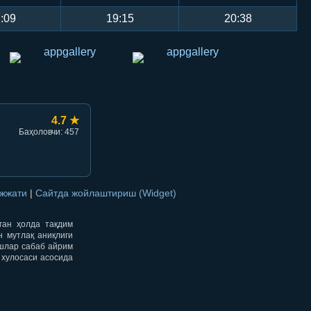
:09
19:15
20:38
4.7 ★
Баҳоловчи: 457
ужжати
|
Сайтда жойлаштириш (Widget)
нган ҳолда тақдим
н мутлақ аниқлиги
ишлар сабаб айрим
 хулосаси асосида