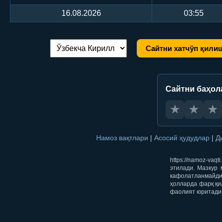
16.08.2026
03:55
Сайтни хатчўп қили
Тилни алмаштириш:
Сайтни баҳол
★
★
★
Намоз вақтлари
|
Асосий ҳудудлар
|
Д
https://namoz-va
этилади. Мазкур 
кафолатланмайди.
ҳолларда фарқ қи
фаолият юритади