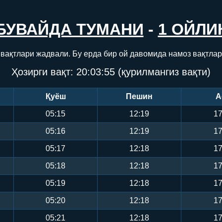
БУВАЙДА ТУМАНИ
-
1 ОЙЛИ
 вақтлари жадвали. Бу ерда бир ой давомида намоз вақтлар
Ҳозирги вақт:
20:03:56
(қурилмангиз вақти)
Қуёш
Пешин
А
05:15
12:19
17
05:16
12:19
17
05:17
12:18
17
05:18
12:18
17
05:19
12:18
17
05:20
12:18
17
05:21
12:18
17