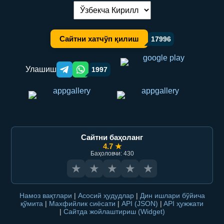
Тилни алмаштириш:
Сайтни хатчўп қилиш
17996
Улашиш
1997
Telegram orqali ulashish
WhatsApp orqali ulashish
Сайтни баҳоланг
4.7 ★
Баҳоловчи: 430
★
★
★
★
★
Намоз вақтлари
|
Асосий ҳудудлар
|
Дин ишлари бўйича
қўмита
|
Махфийлик сиёсати
|
API (JSON)
|
API ҳужжати
|
Сайтда жойлаштириш (Widget)