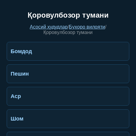
Қоровулбозор тумани
Асосий ҳудудлар
/
Бухоро вилояти
/
Қоровулбозор тумани
Бомдод
Пешин
Аср
Шом