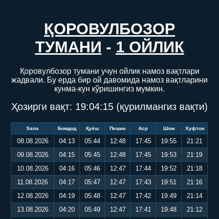
ҚОРОВУЛБОЗОР
ТУМАНИ
-
1 ОЙЛИК
Қоровулбозор тумани учун ойлик намоз вақтлари
жадвали. Бу ерда бир ой давомида намоз вақтларини
кунма-кун кўришингиз мумкин.
Ҳозирги вақт:
19:04:16
(қурилмангиз вақти)
Sana
Бомдод
Қуёш
Пешин
Аср
Шом
Хуфтон
08.08.2026
04:13
05:44
12:48
17:45
19:55
21:21
09.08.2026
04:15
05:45
12:48
17:45
19:53
21:19
10.08.2026
04:16
05:46
12:47
17:44
19:52
21:18
11.08.2026
04:17
05:47
12:47
17:43
19:51
21:16
12.08.2026
04:19
05:48
12:47
17:42
19:49
21:14
13.08.2026
04:20
05:49
12:47
17:41
19:48
21:12