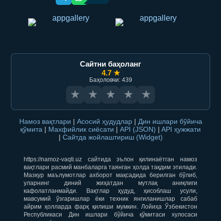
Сайтни баҳоланг
4.7 ★
Баҳоловчи: 439
★
★
★
★
★
Намоз вақтлари
|
Асосий ҳудудлар
|
Дин ишлари бўйича
қўмита
|
Махфийлик сиёсати
|
API (JSON)
|
API ҳужжати
|
Сайтда жойлаштириш (Widget)
https://namoz-vaqti.uz сайтида эълон қилинаётган намоз
вақтлари расмий манбаларга таянган ҳолда тақдим этилади.
Мазкур маълумотлар ахборот мақсадида берилган бўлиб,
уларнинг диний жиҳатдан мутлақ аниқлиги
кафолатланмайди. Вақтлар ҳудуд, ҳисоблаш усули,
мавсумий ўзгаришлар ёки техник янгиланишлар сабаб
айрим ҳолларда фарқ қилиши мумкин. Лойиҳа Ўзбекистон
Республикаси Дин ишлари бўйича қўмитаси хулосаси