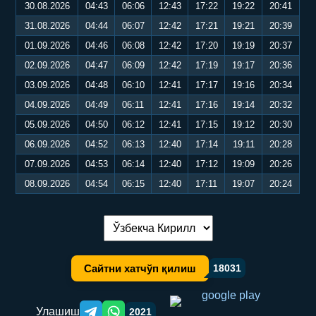
30.08.2026
04:43
06:06
12:43
17:22
19:22
20:41
31.08.2026
04:44
06:07
12:42
17:21
19:21
20:39
01.09.2026
04:46
06:08
12:42
17:20
19:19
20:37
02.09.2026
04:47
06:09
12:42
17:19
19:17
20:36
03.09.2026
04:48
06:10
12:41
17:17
19:16
20:34
04.09.2026
04:49
06:11
12:41
17:16
19:14
20:32
05.09.2026
04:50
06:12
12:41
17:15
19:12
20:30
06.09.2026
04:52
06:13
12:40
17:14
19:11
20:28
07.09.2026
04:53
06:14
12:40
17:12
19:09
20:26
08.09.2026
04:54
06:15
12:40
17:11
19:07
20:24
Тилни алмаштириш:
Сайтни хатчўп қилиш
18031
Улашиш
2021
Telegram orqali ulashish
WhatsApp orqali ulashish