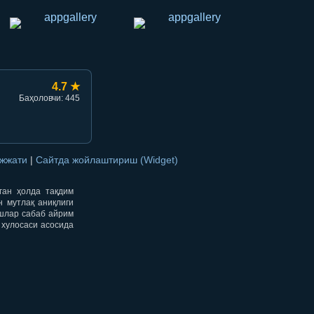
4.7 ★
Баҳоловчи: 445
ужжати
|
Сайтда жойлаштириш (Widget)
нган ҳолда тақдим
н мутлақ аниқлиги
ишлар сабаб айрим
 хулосаси асосида