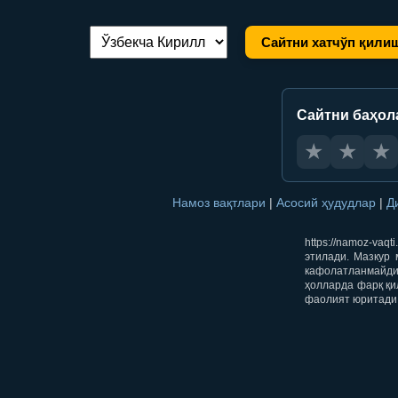
Сайтни хатчўп қили
Тилни алмаштириш:
Сайтни баҳол
★
★
★
Намоз вақтлари
|
Асосий ҳудудлар
|
Д
https://namoz-va
этилади. Мазкур 
кафолатланмайди.
ҳолларда фарқ қи
фаолият юритади