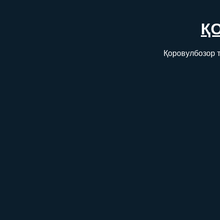
Қ
Қоровулбозор т