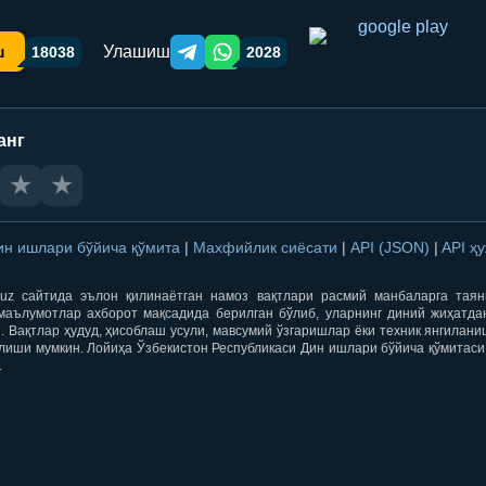
Улашиш
ш
18038
2028
Telegram orqali ulashish
WhatsApp orqali ulashish
анг
★
★
ин ишлари бўйича қўмита
|
Махфийлик сиёсати
|
API (JSON)
|
API ҳ
qti.uz сайтида эълон қилинаётган намоз вақтлари расмий манбаларга тая
маълумотлар ахборот мақсадида берилган бўлиб, уларнинг диний жиҳатда
 Вақтлар ҳудуд, ҳисоблаш усули, мавсумий ўзгаришлар ёки техник янгилан
лиши мумкин. Лойиҳа Ўзбекистон Республикаси Дин ишлари бўйича қўмитаси
.