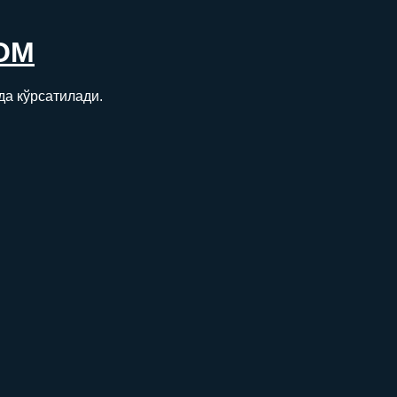
ОМ
да кўрсатилади.