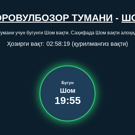
ОРОВУЛБОЗОР ТУМАНИ
-
Ш
умани учун бугунги Шом вақти. Саҳифада Шом вақти алоҳи
Ҳозирги вақт:
02:58:19
(қурилмангиз вақти)
Бугун
Шом
19:55