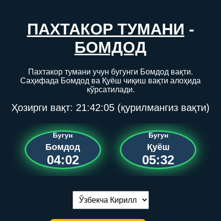
ПАХТАКОР ТУМАНИ
-
БОМДОД
Пахтакор тумани учун бугунги Бомдод вақти.
Саҳифада Бомдод ва Қуёш чиқиш вақти алоҳида
кўрсатилади.
Ҳозирги вақт:
21:42:05
(қурилмангиз вақти)
Бугун
Бугун
Бомдод
Қуёш
04:02
05:32
Тилни алмаштириш: