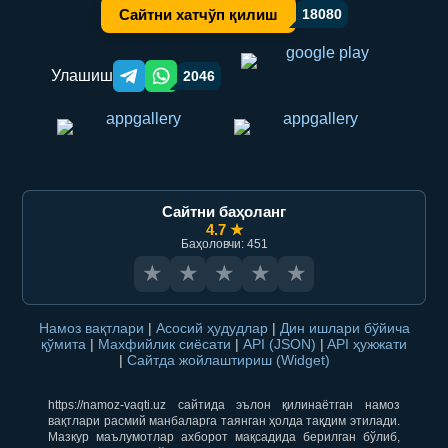
Сайтни хатчўп қилиш
18080
Улашиш
2046
Telegram orqali ulashish
WhatsApp orqali ulashish
Сайтни баҳоланг
4.7 ★
Баҳоловчи: 451
★
★
★
★
★
Намоз вақтлари
|
Асосий ҳудудлар
|
Дин ишлари бўйича
қўмита
|
Махфийлик сиёсати
|
API (JSON)
|
API ҳужжати
|
Сайтда жойлаштириш (Widget)
https://namoz-vaqti.uz сайтида эълон қилинаётган намоз
вақтлари расмий манбаларга таянган ҳолда тақдим этилади.
Мазкур маълумотлар ахборот мақсадида берилган бўлиб,