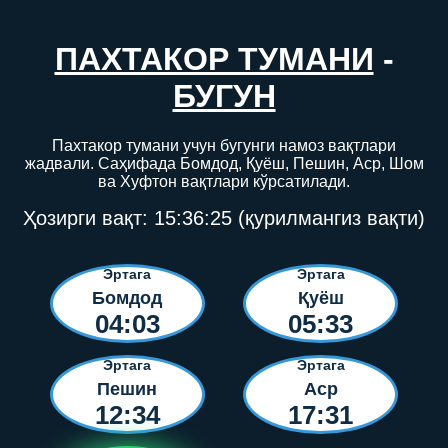
ПАХТАКОР ТУМАНИ
-
БУГУН
Пахтакор тумани учун бугунги намоз вақтлари
жадвали. Саҳифада Бомдод, Қуёш, Пешин, Аср, Шом
ва Хуфтон вақтлари кўрсатилади.
Ҳозирги вақт:
15:36:26
(қурилмангиз вақти)
Эртага
Эртага
Бомдод
Қуёш
04:03
05:33
Эртага
Эртага
Пешин
Аср
12:34
17:31