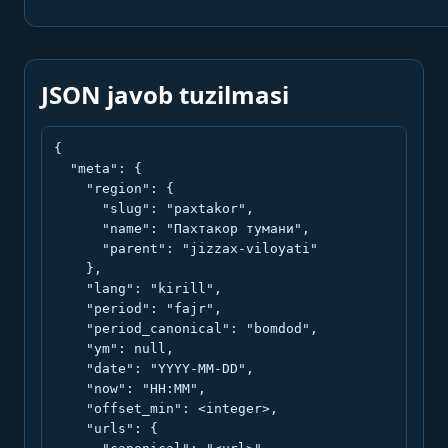
JSON javob tuzilmasi
{

  "meta": {

    "region": {

      "slug": "paxtakor",

      "name": "Пахтакор тумани",

      "parent": "jizzax-viloyati"

    },

    "lang": "kirill",

    "period": "fajr",

    "period_canonical": "bomdod",

    "ym": null,

    "date": "YYYY-MM-DD",

    "now": "HH:MM",

    "offset_min": <integer>,

    "urls": {
