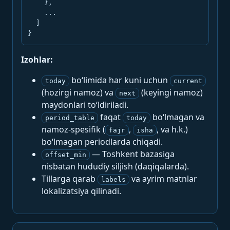
    },

    ...

  ]

}
Izohlar:
bo‘limida har kuni uchun
today
current
(hozirgi namoz) va
(keyingi namoz)
next
maydonlari to‘ldiriladi.
faqat
bo‘lmagan va
period_table
today
namoz-spesifik (
,
, va h.k.)
fajr
isha
bo‘lmagan periodlarda chiqadi.
— Toshkent bazasiga
offset_min
nisbatan hududiy siljish (daqiqalarda).
Tillarga qarab
va ayrim matnlar
labels
lokalizatsiya qilinadi.