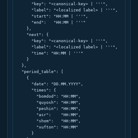
      "key": "<canonical-key> | '''",

      "label": "<localized label> | '''",

      "start": "HH:MM | '''",

      "end":   "HH:MM | '''"

    },

    "next": {

      "key": "<canonical-key> | '''",

      "label": "<localized label> | '''",

      "time": "HH:MM | '''"

    }

  },

  "period_table": [

    {

      "date": "DD.MM.YYYY",

      "times": {

        "bomdod": "HH:MM",

        "quyosh": "HH:MM",

        "peshin": "HH:MM",

        "asr":    "HH:MM",

        "shom":   "HH:MM",

        "xufton": "HH:MM"

      }
