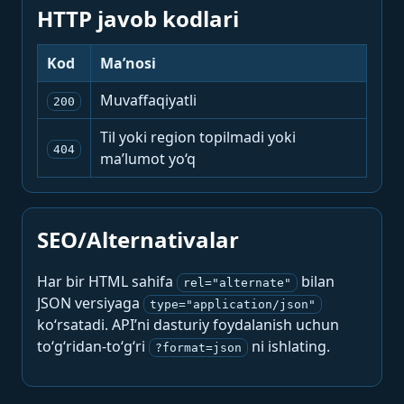
HTTP javob kodlari
Kod
Ma’nosi
Muvaffaqiyatli
200
Til yoki region topilmadi yoki
404
ma’lumot yo‘q
SEO/Alternativalar
Har bir HTML sahifa
bilan
rel="alternate"
JSON versiyaga
type="application/json"
ko‘rsatadi. API’ni dasturiy foydalanish uchun
to‘g‘ridan-to‘g‘ri
ni ishlating.
?format=json