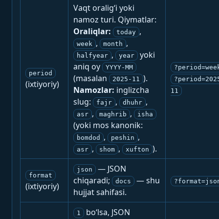
Vaqt oralig‘i yoki
namoz turi. Qiymatlar:
Oraliqlar:
,
today
,
,
week
month
,
yoki
halfyear
year
aniq oy
YYYY-MM
?period=wee
period
(masalan
).
2025-11
?period=202
(ixtiyoriy)
Namozlar:
inglizcha
11
slug:
,
,
fajr
dhuhr
,
,
asr
maghrib
isha
(yoki mos kanonik:
,
,
bomdod
peshin
,
,
).
asr
shom
xufton
— JSON
json
format
chiqaradi;
— shu
docs
?format=jso
(ixtiyoriy)
hujjat sahifasi.
bo‘lsa, JSON
1