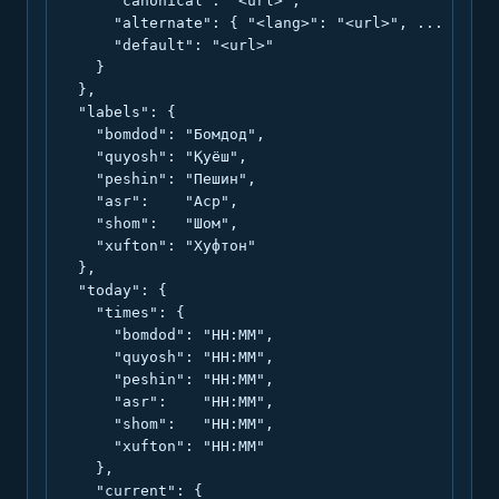
      "canonical": "<url>",

      "alternate": { "<lang>": "<url>", ... },

      "default": "<url>"

    }

  },

  "labels": {

    "bomdod": "Бомдод",

    "quyosh": "Қуёш",

    "peshin": "Пешин",

    "asr":    "Аср",

    "shom":   "Шом",

    "xufton": "Хуфтон"

  },

  "today": {

    "times": {

      "bomdod": "HH:MM",

      "quyosh": "HH:MM",

      "peshin": "HH:MM",

      "asr":    "HH:MM",

      "shom":   "HH:MM",

      "xufton": "HH:MM"

    },

    "current": {
