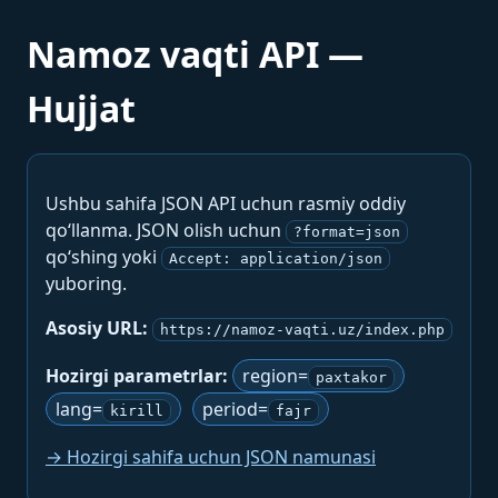
Namoz vaqti API —
Hujjat
Ushbu sahifa JSON API uchun rasmiy oddiy
qo‘llanma. JSON olish uchun
?format=json
qo‘shing yoki
Accept: application/json
yuboring.
Asosiy URL:
https://namoz-vaqti.uz/index.php
Hozirgi parametrlar:
region=
paxtakor
lang=
period=
kirill
fajr
→ Hozirgi sahifa uchun JSON namunasi