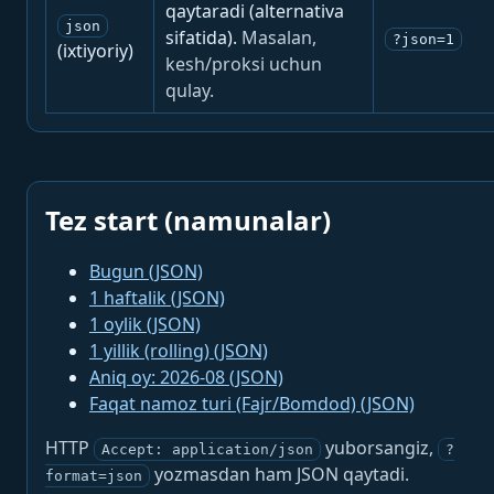
qaytaradi (alternativa
json
sifatida).
Masalan,
?json=1
(ixtiyoriy)
kesh/proksi uchun
qulay.
Tez start (namunalar)
Bugun (JSON)
1 haftalik (JSON)
1 oylik (JSON)
1 yillik (rolling) (JSON)
Aniq oy: 2026-08 (JSON)
Faqat namoz turi (Fajr/Bomdod) (JSON)
HTTP
yuborsangiz,
Accept: application/json
?
yozmasdan ham JSON qaytadi.
format=json