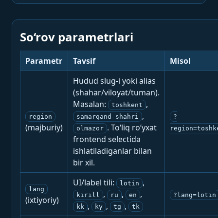
So‘rov parametrlari
Parametr
Tavsif
Misol
Hudud slug-i yoki alias
(shahar/viloyat/tuman).
Masalan:
,
toshkent
,
region
samarqand-shahri
?
(majburiy)
. To‘liq ro‘yxat
olmazor
region=toshk
frontend selectida
ishlatiladiganlar bilan
bir xil.
UI/label tili:
,
lotin
lang
,
,
,
kirill
ru
en
?lang=lotin
(ixtiyoriy)
,
,
,
kk
ky
tg
tk