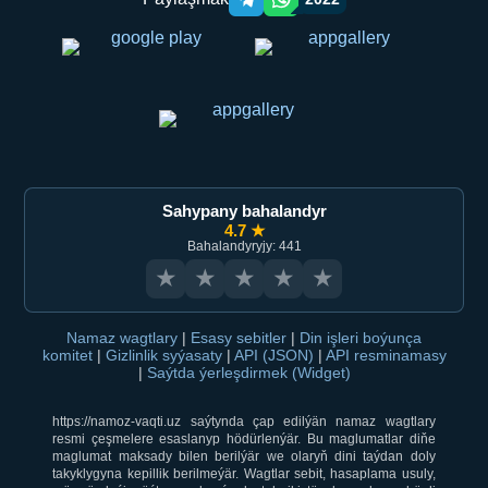
Telegram orqali ulashish
WhatsApp orqali ulashish
Sahypany bahalandyr
4.7 ★
Bahalandyryjy: 441
★
★
★
★
★
Namaz wagtlary
|
Esasy sebitler
|
Din işleri boýunça
komitet
|
Gizlinlik syýasaty
|
API (JSON)
|
API resminamasy
|
Saýtda ýerleşdirmek (Widget)
https://namoz-vaqti.uz saýtynda çap edilýän namaz wagtlary
resmi çeşmelere esaslanyp hödürlenýär. Bu maglumatlar diňe
maglumat maksady bilen berilýär we olaryň dini taýdan doly
takyklygyna kepillik berilmeýär. Wagtlar sebit, hasaplama usuly,