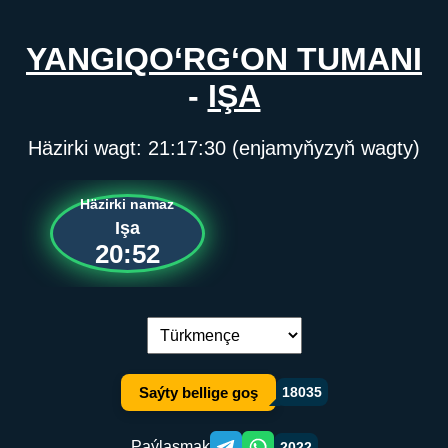
YANGIQO‘RG‘ON TUMANI
-
IŞA
Häzirki wagt:
21:17:30
(enjamyňyzyň wagty)
Häzirki namaz
Işa
20:52
Dil çalşyryş:
Saýty bellige goş
18035
Paýlaşmak
2022