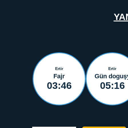
YA
Ertir
Ertir
Fajr
Gün doguş
03:46
05:16