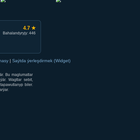
4.7 ★
Bahalandyryjy: 446
amasy
|
Saýtda ýerleşdirmek (Widget)
är. Bu maglumatlar
är. Wagtlar sebit,
tapawutlanyp biler.
rýar.