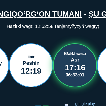
NGIQO‘RG‘ON TUMANI
-
ŞU 
Häzirki wagt:
12:52:58
(enjamyňyzyň wagty)
Häzirki namaz
Ertir
Asr
y
Peshin
17:16
12:19
06:33:01