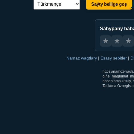
Saýty bellige goş
Dil çalşyryş:
Sahypany bah
★
★
★
Namaz wagtlary
|
Esasy sebitler
|
D
https://namoz-vaq
diňe maglumat mak
hasaplama usuly, m
Taslama Özbegistan