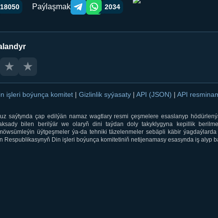
Paýlaşmak
18050
2034
Telegram orqali ulashish
WhatsApp orqali ulashish
alandyr
★
★
in işleri boýunça komitet
|
Gizlinlik syýasaty
|
API (JSON)
|
API resmin
ti.uz saýtynda çap edilýän namaz wagtlary resmi çeşmelere esaslanyp hödürlený
sady bilen berilýär we olaryň dini taýdan doly takyklygyna kepillik berilmeý
öwsümleýin üýtgeşmeler ýa-da tehniki täzelenmeler sebäpli käbir ýagdaýlarda 
 Respublikasynyň Din işleri boýunça komitetiniň netijenamasy esasynda iş alyp ba