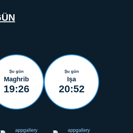
GÜN
Şu gün
Şu gün
Maghrib
Işa
19:26
20:52