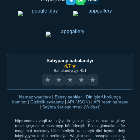
Telegram orqali ulashish
WhatsApp orqali ulashish
Sahypany bahalandyr
4.7 ★
Bahalandyryjy: 451
★
★
★
★
★
Namaz wagtlary
|
Esasy sebitler
|
Din işleri boýunça
komitet
|
Gizlinlik syýasaty
|
API (JSON)
|
API resminamasy
|
Saýtda ýerleşdirmek (Widget)
https://namoz-vaqti.uz saýtynda çap edilýän namaz wagtlary
resmi çeşmelere esaslanyp hödürlenýär. Bu maglumatlar diňe
maglumat maksady bilen berilýär we olaryň dini taýdan doly
takyklygyna kepillik berilmeýär. Wagtlar sebit, hasaplama usuly,