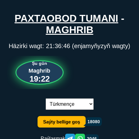
PAXTAOBOD TUMANI
-
MAGHRIB
Häzirki wagt:
21:36:46
(enjamyňyzyň wagty)
Şu gün
Maghrib
19:22
Dil çalşyryş:
Saýty bellige goş
18080
Paýlaşmak
2046