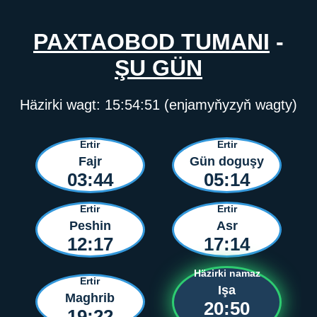
PAXTAOBOD TUMANI
-
ŞU GÜN
Häzirki wagt:
15:54:51
(enjamyňyzyň wagty)
Ertir
Ertir
Fajr
Gün doguşy
03:44
05:14
Ertir
Ertir
Peshin
Asr
12:17
17:14
Häzirki namaz
Ertir
Işa
Maghrib
20:50
19:22