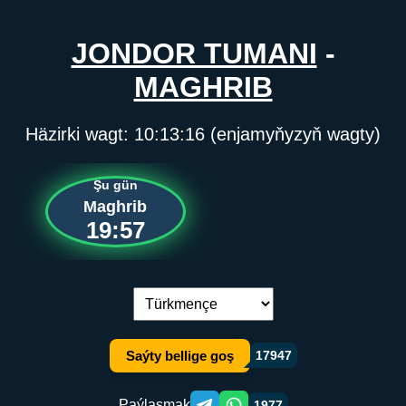
JONDOR TUMANI
-
MAGHRIB
Häzirki wagt:
10:13:16
(enjamyňyzyň wagty)
Şu gün
Maghrib
19:57
Dil çalşyryş:
Saýty bellige goş
17947
Paýlaşmak
1977