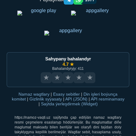
Telegram orqali ulashish
WhatsApp orqali ulashish
Sahypany bahalandyr
4.7 ★
Bahalandyryjy: 411
★
★
★
★
★
Namaz wagtlary
|
Esasy sebitler
|
Din işleri boýunça
komitet
|
Gizlinlik syýasaty
|
API (JSON)
|
API resminamasy
|
Saýtda ýerleşdirmek (Widget)
https://namoz-vaqti.uz saýtynda çap edilýän namaz wagtlary
resmi çeşmelere esaslanyp hödürlenýär. Bu maglumatlar diňe
maglumat maksady bilen berilýär we olaryň dini taýdan doly
takyklygyna kepillik berilmeýär. Wagtlar sebit, hasaplama usuly,