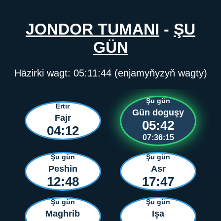
JONDOR TUMANI
-
ŞU
GÜN
Häzirki wagt:
05:11:44
(enjamyňyzyň wagty)
Şu gün
Ertir
Gün doguşy
Fajr
05:42
04:12
07:36:15
Şu gün
Şu gün
Peshin
Asr
12:48
17:47
Şu gün
Şu gün
Maghrib
Işa