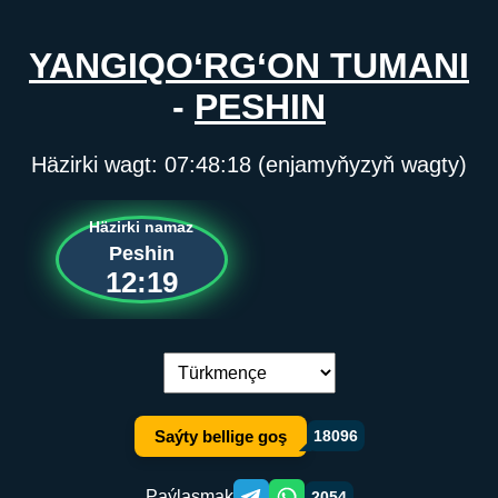
YANGIQO‘RG‘ON TUMANI
-
PESHIN
Häzirki wagt:
07:48:18
(enjamyňyzyň wagty)
Häzirki namaz
Peshin
12:19
Dil çalşyryş:
Saýty bellige goş
18096
Paýlaşmak
2054