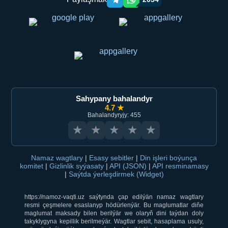
Telegram orqali ulashish
WhatsApp orqali ulashish
Sahypany bahalandyr
4.7 ★
Bahalandyryjy: 455
★
★
★
★
★
Namaz wagtlary
|
Esasy sebitler
|
Din işleri boýunça
komitet
|
Gizlinlik syýasaty
|
API (JSON)
|
API resminamasy
|
Saýtda ýerleşdirmek (Widget)
https://namoz-vaqti.uz saýtynda çap edilýän namaz wagtlary
resmi çeşmelere esaslanyp hödürlenýär. Bu maglumatlar diňe
maglumat maksady bilen berilýär we olaryň dini taýdan doly
takyklygyna kepillik berilmeýär. Wagtlar sebit, hasaplama usuly,