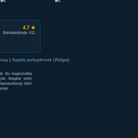
4.7 ★
Bahalandyryjy: 411
amasy
|
Saýtda ýerleşdirmek (Widget)
är. Bu maglumatlar
är. Wagtlar sebit,
tapawutlanyp biler.
rýar.