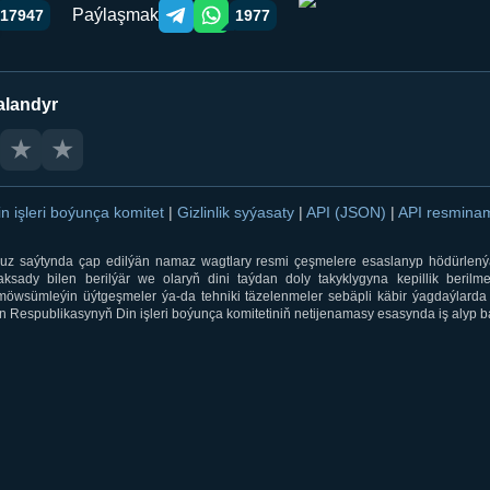
Paýlaşmak
17947
1977
Telegram orqali ulashish
WhatsApp orqali ulashish
alandyr
★
★
in işleri boýunça komitet
|
Gizlinlik syýasaty
|
API (JSON)
|
API resmin
ti.uz saýtynda çap edilýän namaz wagtlary resmi çeşmelere esaslanyp hödürlený
sady bilen berilýär we olaryň dini taýdan doly takyklygyna kepillik berilmeý
öwsümleýin üýtgeşmeler ýa-da tehniki täzelenmeler sebäpli käbir ýagdaýlarda 
 Respublikasynyň Din işleri boýunça komitetiniň netijenamasy esasynda iş alyp ba