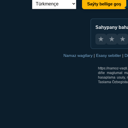
Saýty bellige goş
Dil çalşyryş:
Sahypany bah
★
★
★
Namaz wagtlary
|
Esasy sebitler
|
D
https://namoz-vaq
diňe maglumat mak
hasaplama usuly, m
Taslama Özbegistan