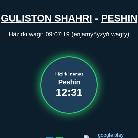
GULISTON SHAHRI
-
PESHIN
Häzirki wagt:
09:07:19
(enjamyňyzyň wagty)
Häzirki namaz
Peshin
12:31