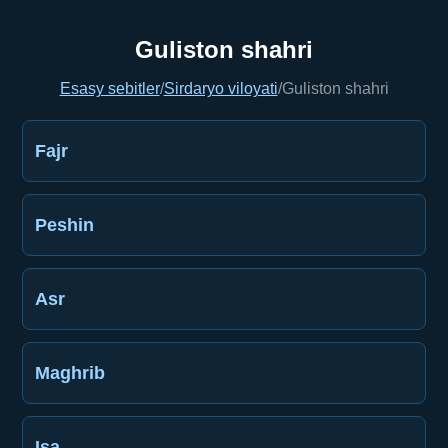
Guliston shahri
Esasy sebitler
/
Sirdaryo viloyati
/
Guliston shahri
Fajr
Peshin
Asr
Maghrib
Işa