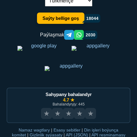
Dil çalşyryş:
Saýty bellige goş
18044
Paýlaşmak
2030
Telegram orqali ulashish
WhatsApp orqali ulashish
Sahypany bahalandyr
4.7 ★
Bahalandyryjy: 445
★
★
★
★
★
Namaz wagtlary
|
Esasy sebitler
|
Din işleri boýunça
komitet
|
Gizlinlik syýasaty
|
API (JSON)
|
API resminamasy