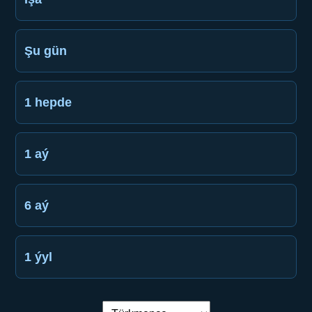
Şu gün
1 hepde
1 aý
6 aý
1 ýyl