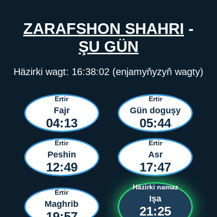
ZARAFSHON SHAHRI
-
ŞU GÜN
Häzirki wagt:
16:38:02
(enjamyňyzyň wagty)
Ertir
Ertir
Fajr
Gün doguşy
04:13
05:44
Ertir
Ertir
Peshin
Asr
12:49
17:47
Häzirki namaz
Ertir
Işa
Maghrib
21:25
19:57