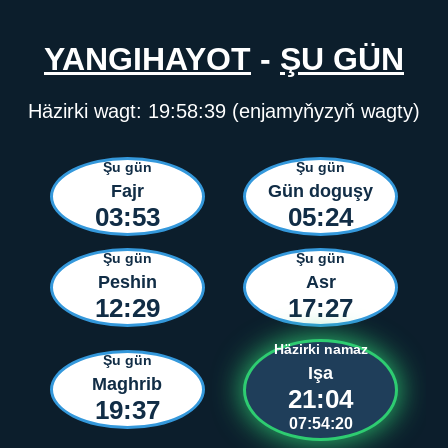
YANGIHAYOT
-
ŞU GÜN
Häzirki wagt:
19:58:39
(enjamyňyzyň wagty)
Şu gün
Şu gün
Fajr
Gün doguşy
03:53
05:24
Şu gün
Şu gün
Peshin
Asr
12:29
17:27
Häzirki namaz
Şu gün
Işa
Maghrib
21:04
19:37
07:54:20