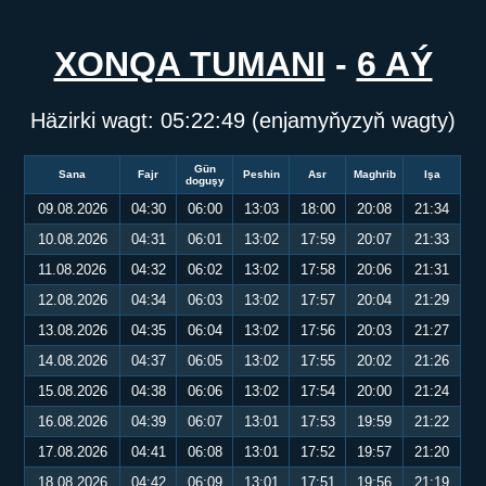
XONQA TUMANI
-
6 AÝ
Häzirki wagt:
05:22:50
(enjamyňyzyň wagty)
Gün
Sana
Fajr
Peshin
Asr
Maghrib
Işa
doguşy
09.08.2026
04:30
06:00
13:03
18:00
20:08
21:34
10.08.2026
04:31
06:01
13:02
17:59
20:07
21:33
11.08.2026
04:32
06:02
13:02
17:58
20:06
21:31
12.08.2026
04:34
06:03
13:02
17:57
20:04
21:29
13.08.2026
04:35
06:04
13:02
17:56
20:03
21:27
14.08.2026
04:37
06:05
13:02
17:55
20:02
21:26
15.08.2026
04:38
06:06
13:02
17:54
20:00
21:24
16.08.2026
04:39
06:07
13:01
17:53
19:59
21:22
17.08.2026
04:41
06:08
13:01
17:52
19:57
21:20
18.08.2026
04:42
06:09
13:01
17:51
19:56
21:19