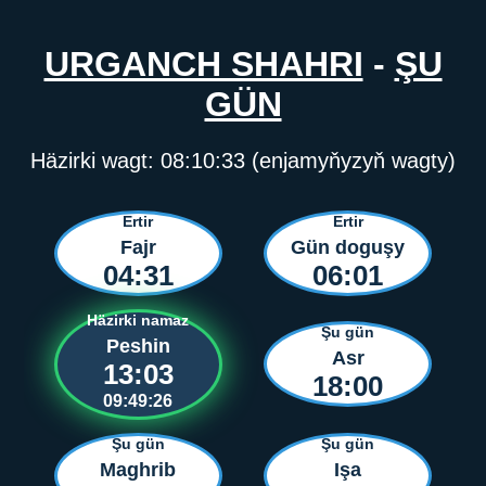
URGANCH SHAHRI
-
ŞU
GÜN
Häzirki wagt:
08:10:33
(enjamyňyzyň wagty)
Ertir
Ertir
Fajr
Gün doguşy
04:31
06:01
Häzirki namaz
Şu gün
Peshin
Asr
13:03
18:00
09:49:26
Şu gün
Şu gün
Maghrib
Işa