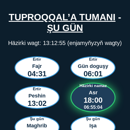
TUPROQQAL’A TUMANI
-
ŞU GÜN
Häzirki wagt:
13:12:55
(enjamyňyzyň wagty)
Ertir
Ertir
Fajr
Gün doguşy
04:31
06:01
Häzirki namaz
Ertir
Asr
Peshin
18:00
13:02
06:55:04
Şu gün
Şu gün
Maghrib
Işa