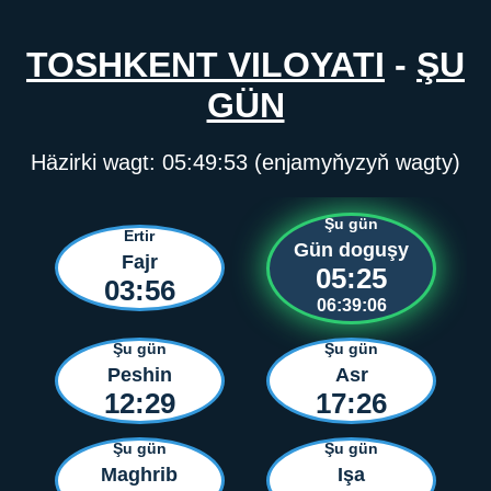
TOSHKENT VILOYATI
-
ŞU
GÜN
Häzirki wagt:
05:49:54
(enjamyňyzyň wagty)
Şu gün
Ertir
Gün doguşy
Fajr
05:25
03:56
06:39:05
Şu gün
Şu gün
Peshin
Asr
12:29
17:26
Şu gün
Şu gün
Maghrib
Işa