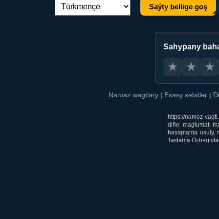
Saýty bellige goş
Dil çalşyryş:
Sahypany bah
★
★
★
Namaz wagtlary
|
Esasy sebitler
|
D
https://namoz-vaq
diňe maglumat mak
hasaplama usuly, m
Taslama Özbegistan