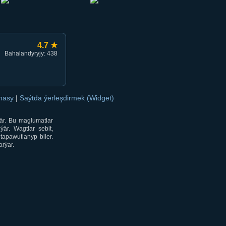
4.7 ★
Bahalandyryjy: 438
amasy
|
Saýtda ýerleşdirmek (Widget)
är. Bu maglumatlar
är. Wagtlar sebit,
tapawutlanyp biler.
rýar.