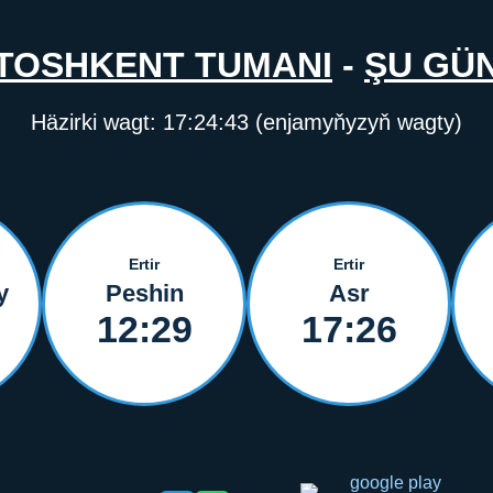
TOSHKENT TUMANI
-
ŞU GÜ
Häzirki wagt:
17:24:43
(enjamyňyzyň wagty)
Ertir
Ertir
y
Peshin
Asr
12:29
17:26