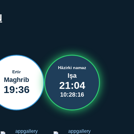
N
Häzirki namaz
Ertir
Işa
Maghrib
21:04
19:36
10:28:16