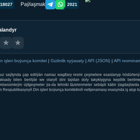
Paýlaşmak
18027
2021
Telegram orqali ulashish
WhatsApp orqali ulashish
alandyr
★
★
in işleri boýunça komitet
|
Gizlinlik syýasaty
|
API (JSON)
|
API resmin
ti.uz saýtynda çap edilýän namaz wagtlary resmi çeşmelere esaslanyp hödürlený
sady bilen berilýär we olaryň dini taýdan doly takyklygyna kepillik berilmeý
öwsümleýin üýtgeşmeler ýa-da tehniki täzelenmeler sebäpli käbir ýagdaýlarda 
 Respublikasynyň Din işleri boýunça komitetiniň netijenamasy esasynda iş alyp ba