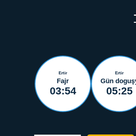
Ertir
Ertir
Fajr
Gün doguş
03:54
05:25