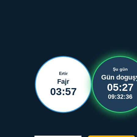
Şu gün
Ertir
Gün doguş
Fajr
05:27
03:57
09:32:36