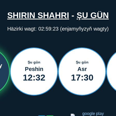
SHIRIN SHAHRI
-
ŞU GÜN
Häzirki wagt:
02:59:23
(enjamyňyzyň wagty)
Şu gün
Şu gün
y
Peshin
Asr
12:32
17:30