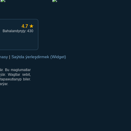
4.7 ★
Bahalandyryjy: 430
amasy
|
Saýtda ýerleşdirmek (Widget)
är. Bu maglumatlar
är. Wagtlar sebit,
tapawutlanyp biler.
rýar.