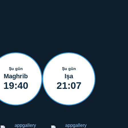
Şu gün
Şu gün
Maghrib
Işa
19:40
21:07