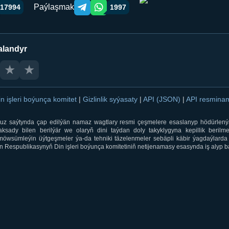
Paýlaşmak
17994
1997
Telegram orqali ulashish
WhatsApp orqali ulashish
alandyr
★
★
in işleri boýunça komitet
|
Gizlinlik syýasaty
|
API (JSON)
|
API resmin
ti.uz saýtynda çap edilýän namaz wagtlary resmi çeşmelere esaslanyp hödürlený
sady bilen berilýär we olaryň dini taýdan doly takyklygyna kepillik berilmeý
öwsümleýin üýtgeşmeler ýa-da tehniki täzelenmeler sebäpli käbir ýagdaýlarda 
 Respublikasynyň Din işleri boýunça komitetiniň netijenamasy esasynda iş alyp ba