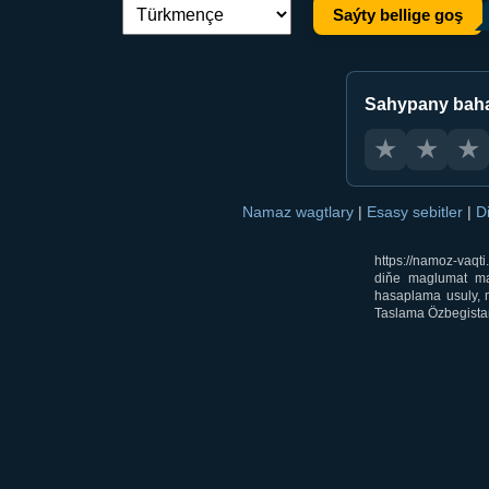
Saýty bellige goş
Dil çalşyryş:
Sahypany bah
★
★
★
Namaz wagtlary
|
Esasy sebitler
|
D
https://namoz-vaq
diňe maglumat mak
hasaplama usuly, m
Taslama Özbegistan