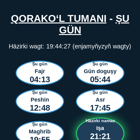
QORAKO‘L TUMANI
-
ŞU
GÜN
Häzirki wagt:
19:44:27
(enjamyňyzyň wagty)
Şu gün
Şu gün
Fajr
Gün doguşy
04:13
05:44
Şu gün
Şu gün
Peshin
Asr
12:48
17:45
Häzirki namaz
Şu gün
Işa
Maghrib
21:21
19:55