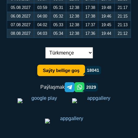
05.08.2027
03:59
05:31
12:38
17:38
19:48
21:17
06.08.2027
04:00
05:32
12:38
17:38
19:46
21:15
07.08.2027
04:02
05:33
12:38
17:37
19:45
21:13
08.08.2027
04:03
05:34
12:38
17:36
19:44
21:12
Dil çalşyryş:
Saýty bellige goş
18041
Paýlaşmak
2029
Telegram orqali ulashish
WhatsApp orqali ulashish