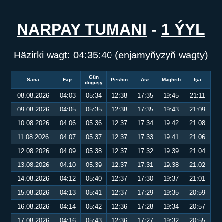
NARPAY TUMANI
-
1 ÝYL
Häzirki wagt:
04:35:41
(enjamyňyzyň wagty)
Gün
Sana
Fajr
Peshin
Asr
Maghrib
Işa
doguşy
08.08.2026
04:03
05:34
12:38
17:35
19:45
21:11
09.08.2026
04:05
05:35
12:38
17:35
19:43
21:09
10.08.2026
04:06
05:36
12:37
17:34
19:42
21:08
11.08.2026
04:07
05:37
12:37
17:33
19:41
21:06
12.08.2026
04:09
05:38
12:37
17:32
19:39
21:04
13.08.2026
04:10
05:39
12:37
17:31
19:38
21:02
14.08.2026
04:12
05:40
12:37
17:30
19:37
21:01
15.08.2026
04:13
05:41
12:37
17:29
19:35
20:59
16.08.2026
04:14
05:42
12:36
17:28
19:34
20:57
17.08.2026
04:16
05:43
12:36
17:27
19:32
20:55