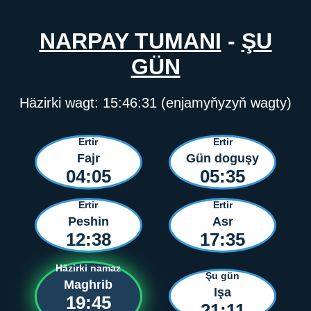
NARPAY TUMANI
-
ŞU
GÜN
Häzirki wagt:
15:46:31
(enjamyňyzyň wagty)
Ertir
Ertir
Fajr
Gün doguşy
04:05
05:35
Ertir
Ertir
Peshin
Asr
12:38
17:35
Häzirki namaz
Şu gün
Maghrib
Işa
19:45
21:11