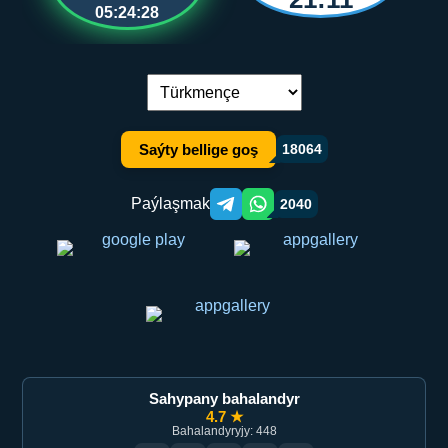
05:24:28
Dil çalşyryş:
Saýty bellige goş
18064
Paýlaşmak
2040
Telegram orqali ulashish
WhatsApp orqali ulashish
Sahypany bahalandyr
4.7 ★
Bahalandyryjy: 448