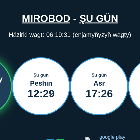
MIROBOD
-
ŞU GÜN
Häzirki wagt:
06:19:31
(enjamyňyzyň wagty)
Şu gün
Şu gün
y
Peshin
Asr
12:29
17:26