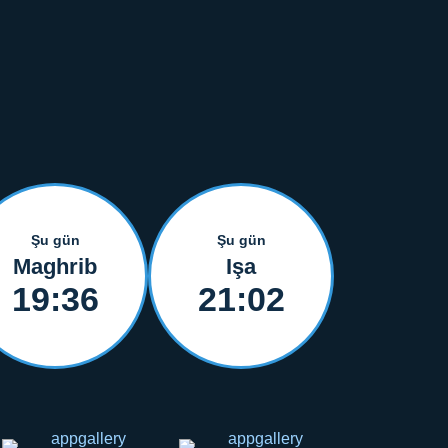
Şu gün
Şu gün
Maghrib
Işa
19:36
21:02