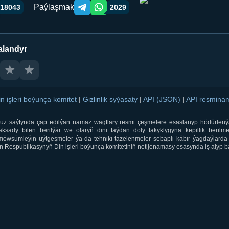
Paýlaşmak
18043
2029
Telegram orqali ulashish
WhatsApp orqali ulashish
alandyr
★
★
in işleri boýunça komitet
|
Gizlinlik syýasaty
|
API (JSON)
|
API resmin
ti.uz saýtynda çap edilýän namaz wagtlary resmi çeşmelere esaslanyp hödürlený
sady bilen berilýär we olaryň dini taýdan doly takyklygyna kepillik berilmeý
öwsümleýin üýtgeşmeler ýa-da tehniki täzelenmeler sebäpli käbir ýagdaýlarda 
 Respublikasynyň Din işleri boýunça komitetiniň netijenamasy esasynda iş alyp ba