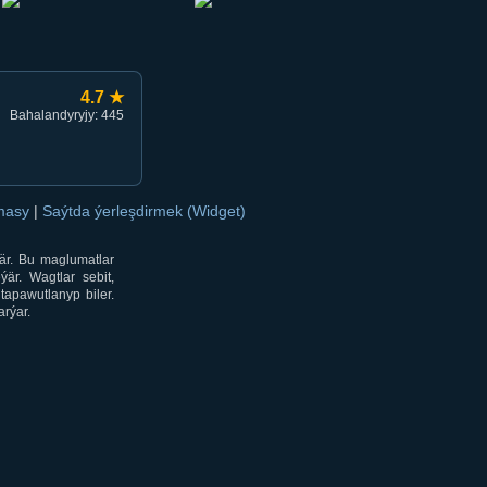
4.7 ★
Bahalandyryjy: 445
amasy
|
Saýtda ýerleşdirmek (Widget)
är. Bu maglumatlar
är. Wagtlar sebit,
tapawutlanyp biler.
rýar.