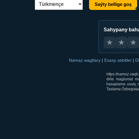
Saýty bellige goş
Dil çalşyryş:
Sahypany bah
★
★
★
Namaz wagtlary
|
Esasy sebitler
|
D
https://namoz-vaq
diňe maglumat mak
hasaplama usuly, m
Taslama Özbegistan