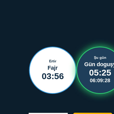
Şu gün
Ertir
Gün doguş
Fajr
05:25
03:56
06:09:28