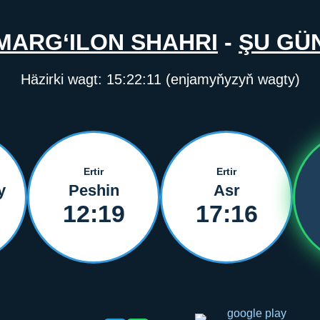
MARG‘ILON SHAHRI
-
ŞU GÜ
Häzirki wagt:
15:22:11
(enjamyňyzyň wagty)
Ertir
Ertir
y
Peshin
Asr
12:19
17:16