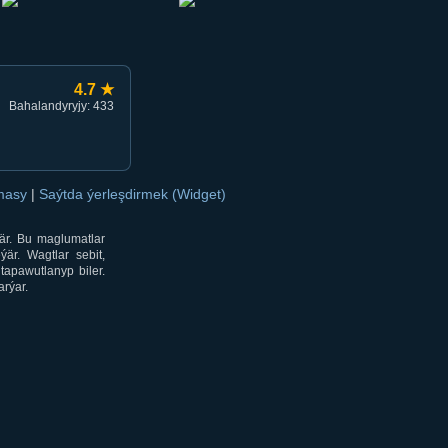
4.7 ★
Bahalandyryjy: 433
amasy
|
Saýtda ýerleşdirmek (Widget)
är. Bu maglumatlar
är. Wagtlar sebit,
tapawutlanyp biler.
rýar.