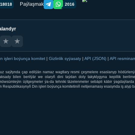
Paýlaşmak
18018
2016
Telegram orqali ulashish
WhatsApp orqali ulashish
alandyr
★
★
in işleri boýunça komitet
|
Gizlinlik syýasaty
|
API (JSON)
|
API resmin
ti.uz saýtynda çap edilýän namaz wagtlary resmi çeşmelere esaslanyp hödürlený
sady bilen berilýär we olaryň dini taýdan doly takyklygyna kepillik berilmeý
öwsümleýin üýtgeşmeler ýa-da tehniki täzelenmeler sebäpli käbir ýagdaýlarda 
 Respublikasynyň Din işleri boýunça komitetiniň netijenamasy esasynda iş alyp ba