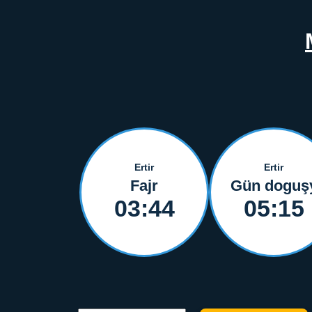
Ertir
Ertir
Fajr
Gün doguş
03:44
05:15