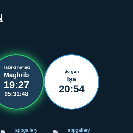
N
Häzirki namaz
Şu gün
Maghrib
Işa
19:27
20:54
05:31:48