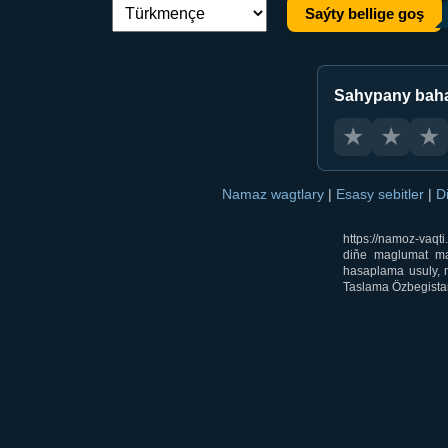
Saýty bellige goş
Dil çalşyryş:
Sahypany bah
★
★
★
Namaz wagtlary
|
Esasy sebitler
|
D
https://namoz-vaq
diňe maglumat mak
hasaplama usuly, m
Taslama Özbegistan