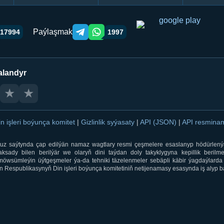
Paýlaşmak
17994
1997
Telegram orqali ulashish
WhatsApp orqali ulashish
alandyr
★
★
in işleri boýunça komitet
|
Gizlinlik syýasaty
|
API (JSON)
|
API resmin
ti.uz saýtynda çap edilýän namaz wagtlary resmi çeşmelere esaslanyp hödürlený
sady bilen berilýär we olaryň dini taýdan doly takyklygyna kepillik berilmeý
öwsümleýin üýtgeşmeler ýa-da tehniki täzelenmeler sebäpli käbir ýagdaýlarda 
 Respublikasynyň Din işleri boýunça komitetiniň netijenamasy esasynda iş alyp ba