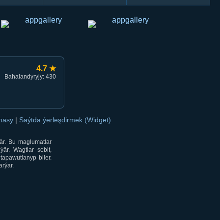
4.7 ★
Bahalandyryjy: 430
amasy
|
Saýtda ýerleşdirmek (Widget)
är. Bu maglumatlar
är. Wagtlar sebit,
tapawutlanyp biler.
rýar.