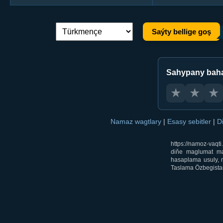
Saýty bellige goş
Dil çalşyryş:
Sahypany bah
★
★
★
Namaz wagtlary
|
Esasy sebitler
|
D
https://namoz-vaq
diňe maglumat mak
hasaplama usuly, m
Taslama Özbegistan