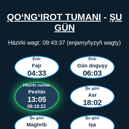
QO‘NG‘IROT TUMANI
-
ŞU
GÜN
Häzirki wagt:
09:43:37
(enjamyňyzyň wagty)
Ertir
Ertir
Fajr
Gün doguşy
04:33
06:03
Häzirki namaz
Şu gün
Peshin
Asr
13:05
18:02
08:18:22
Şu gün
Şu gün
Maghrib
Işa