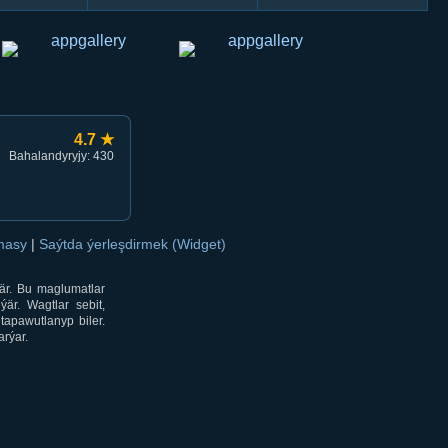
4.7 ★
Bahalandyryjy: 430
amasy
|
Saýtda ýerleşdirmek (Widget)
är. Bu maglumatlar
är. Wagtlar sebit,
tapawutlanyp biler.
rýar.