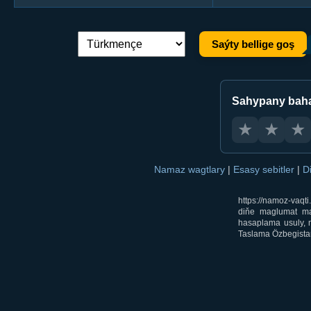
Saýty bellige goş
Dil çalşyryş:
Sahypany bah
★
★
★
Namaz wagtlary
|
Esasy sebitler
|
D
https://namoz-vaq
diňe maglumat mak
hasaplama usuly, m
Taslama Özbegistan