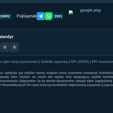
Paýlaşmak
18002
2001
Telegram orqali ulashish
WhatsApp orqali ulashish
alandyr
★
★
in işleri boýunça komitet
|
Gizlinlik syýasaty
|
API (JSON)
|
API resmin
ti.uz saýtynda çap edilýän namaz wagtlary resmi çeşmelere esaslanyp hödürlený
sady bilen berilýär we olaryň dini taýdan doly takyklygyna kepillik berilmeý
öwsümleýin üýtgeşmeler ýa-da tehniki täzelenmeler sebäpli käbir ýagdaýlarda 
 Respublikasynyň Din işleri boýunça komitetiniň netijenamasy esasynda iş alyp ba