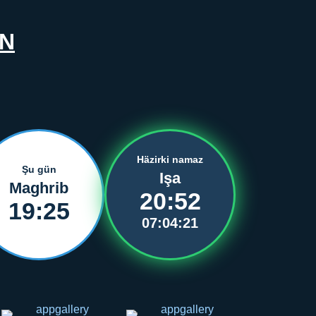
ÜN
Häzirki namaz
Şu gün
Işa
Maghrib
20:52
19:25
07:04:21