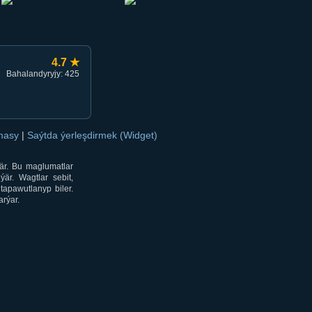
4.7 ★
Bahalandyryjy: 425
amasy
|
Saýtda ýerleşdirmek (Widget)
är. Bu maglumatlar
är. Wagtlar sebit,
tapawutlanyp biler.
rýar.