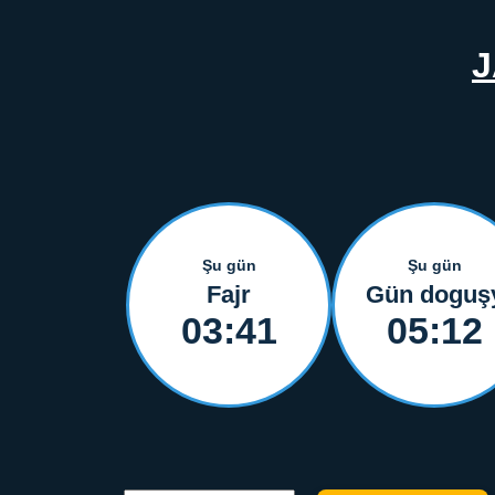
Şu gün
Şu gün
Fajr
Gün doguş
03:41
05:12