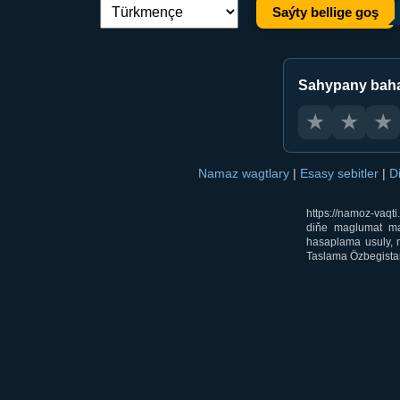
Saýty bellige goş
Dil çalşyryş:
Sahypany bah
★
★
★
Namaz wagtlary
|
Esasy sebitler
|
D
https://namoz-vaq
diňe maglumat mak
hasaplama usuly, m
Taslama Özbegistan