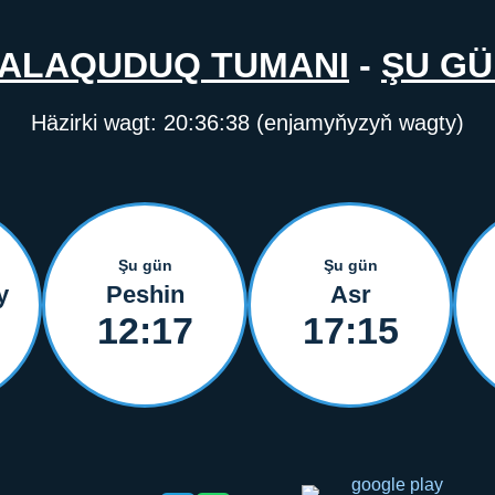
JALAQUDUQ TUMANI
-
ŞU G
Häzirki wagt:
20:36:38
(enjamyňyzyň wagty)
Şu gün
Şu gün
y
Peshin
Asr
12:17
17:15