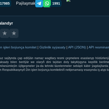
Paýlaşmak
17985
1991
Telegram orqali ulashish
WhatsApp orqali ulashish
alandyr
★
★
in işleri boýunça komitet
|
Gizlinlik syýasaty
|
API (JSON)
|
API resmin
ti.uz saýtynda çap edilýän namaz wagtlary resmi çeşmelere esaslanyp hödürlený
sady bilen berilýär we olaryň dini taýdan doly takyklygyna kepillik berilmeý
öwsümleýin üýtgeşmeler ýa-da tehniki täzelenmeler sebäpli käbir ýagdaýlarda 
 Respublikasynyň Din işleri boýunça komitetiniň netijenamasy esasynda iş alyp ba